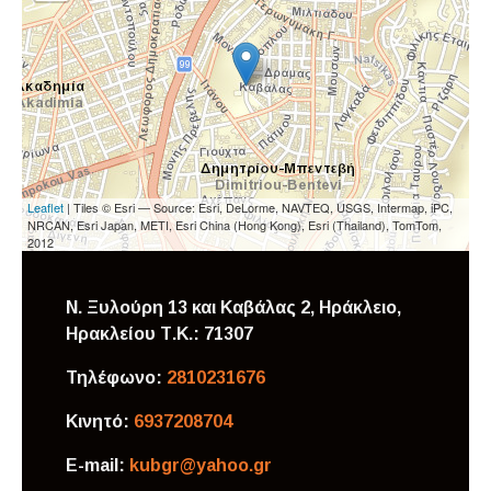
Leaflet
| Tiles © Esri — Source: Esri, DeLorme, NAVTEQ, USGS, Intermap, iPC,
NRCAN, Esri Japan, METI, Esri China (Hong Kong), Esri (Thailand), TomTom,
2012
Ν. Ξυλούρη 13 και Καβάλας 2, Ηράκλειο,
Ηρακλείου
Τ.Κ.: 71307
Τηλέφωνο:
2810231676
Κινητό:
6937208704
E-mail:
kubgr@yahoo.gr